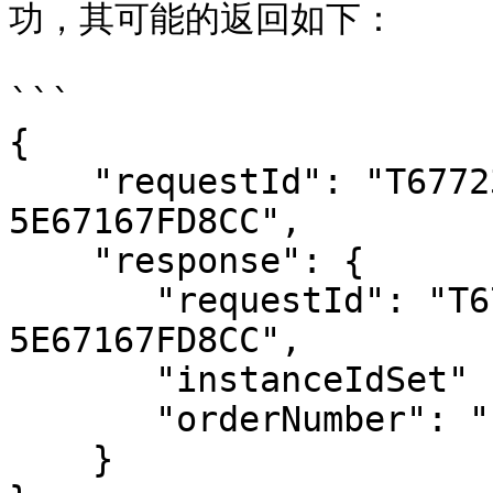
功，其可能的返回如下：

```

{

    "requestId": "T67723B59-F4D1-42EA-BDC1-
5E67167FD8CC",

    "response": {

       "requestId": "T67723B59-F4D1-42EA-BDC1-
5E67167FD8CC",

       "instanceIdSet" : ["1234567654321"],

       "orderNumber": "1234567654321"

    }
