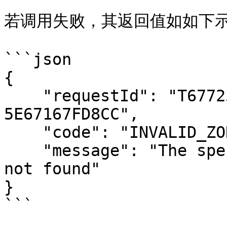
若调用失败，其返回值如如下示
```json

{

    "requestId": "T67723B59-F4D1-42EA-BDC1-
5E67167FD8CC",

    "code": "INVALID_ZONE_NOT_FOUND",

    "message": "The specified zoneId `SEL--A` is 
not found"

}

```
