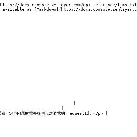
https://docs.console.zenlayer.com/api-reference/llms.txt
 available as [Markdown](https://docs.console.zenlayer.c
                            |

------------------------ |

都会返回。定位问题时需要提供该次请求的 requestId。</p> |
