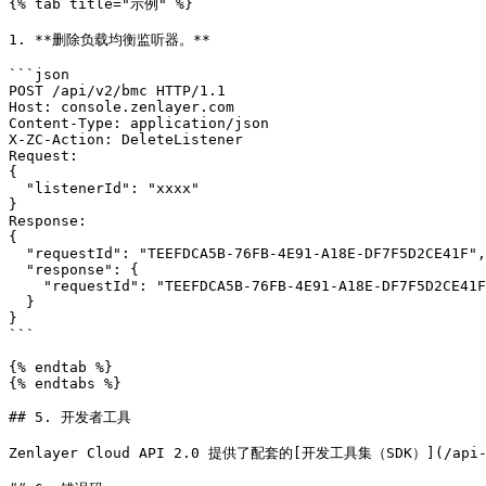
{% tab title="示例" %}

1. **删除负载均衡监听器。**

```json

POST /api/v2/bmc HTTP/1.1

Host: console.zenlayer.com

Content-Type: application/json

X-ZC-Action: DeleteListener

Request:

{

  "listenerId": "xxxx"

}

Response:

{

  "requestId": "TEEFDCA5B-76FB-4E91-A18E-DF7F5D2CE41F",

  "response": {

    "requestId": "TEEFDCA5B-76FB-4E91-A18E-DF7F5D2CE41F"

  }

}

```

{% endtab %}

{% endtabs %}

## 5. 开发者工具

Zenlayer Cloud API 2.0 提供了配套的[开发工具集（SDK）](/ap