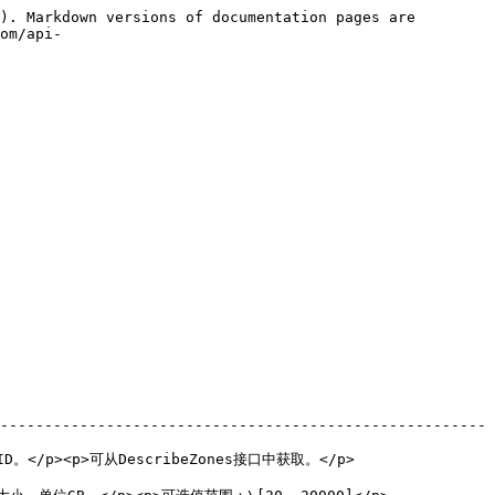
). Markdown versions of documentation pages are 
om/api-
-------------------------------------------------------
s接口中获取。</p>                                      