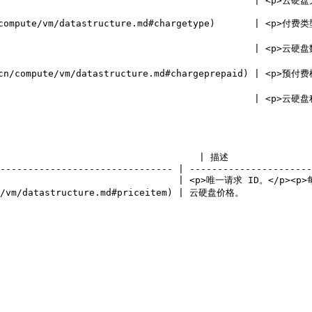
                                    | <p>云硬盘大小，单位GB。</p><p>可选值范围：
/cn/compute/vm/datastructure.md#chargetype)       | 
                                                  
rence/cn/compute/vm/datastructure.md#chargeprepai
                                                 | 
                                  | 描述                 
------------------------------- | ----------------------
                                      | <p>唯一请求 ID
te/vm/datastructure.md#priceitem) | 云硬盘价格。             