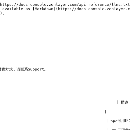
https://docs.console.zenlayer.com/api-reference/llms.txt
 available as [Markdown](https://docs.console.zenlayer.c
).

式，请联系Support。

          | 描述                                                                             
-------------------------------------------- | ---------
                                   | <p>可用区ID。</p><p>可从DescribeZone