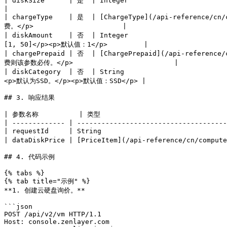
| diskSize      | 是  | Integer                                  
|

| chargeType    | 是  | [ChargeType](/api-reference
费。</p>                      |

| diskAmount    | 否  | Integer                   
[1, 50]</p><p>默认值：1</p>         |

| chargePrepaid | 否  | [ChargePrepaid](/api-refe
费则该参数必传。</p>                         |

| diskCategory  | 否  | String                      
<p>默认为SSD。</p><p>默认值：SSD</p> |

## 3. 响应结果

| 参数名称          | 类型                                 
| ------------- | -------------------------------------
| requestId     | String                         
| dataDiskPrice | [PriceItem](/api-reference/cn/compu
## 4. 代码示例

{% tabs %}

{% tab title="示例" %}

**1. 创建云硬盘询价。**

```json

POST /api/v2/vm HTTP/1.1

Host: console.zenlayer.com
