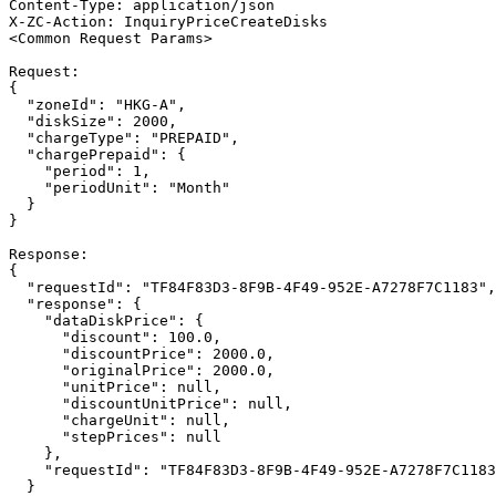
Content-Type: application/json

X-ZC-Action: InquiryPriceCreateDisks

<Common Request Params>

Request:

{

  "zoneId": "HKG-A",

  "diskSize": 2000,

  "chargeType": "PREPAID",

  "chargePrepaid": {

    "period": 1,

    "periodUnit": "Month"

  }

}

Response:

{

  "requestId": "TF84F83D3-8F9B-4F49-952E-A7278F7C1183",

  "response": {

    "dataDiskPrice": {

      "discount": 100.0,

      "discountPrice": 2000.0,

      "originalPrice": 2000.0,

      "unitPrice": null,

      "discountUnitPrice": null,

      "chargeUnit": null,

      "stepPrices": null

    },

    "requestId": "TF84F83D3-8F9B-4F49-952E-A7278F7C1183"

  }
