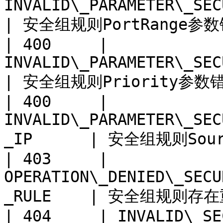
INVALID\_PARAMETER\_SECURITY
| 安全组规则PortRange参数错
| 400     | 
INVALID\_PARAMETER\_SECURITY\_
| 安全组规则Priority参数错误
| 400     | 
INVALID\_PARAMETER\_SEC
_IP      | 安全组规则Sou
| 403     | 
OPERATION\_DENIED\_SECU
_RULE    | 安全组规则存在重
| 404     | INVALID\_SECURITY\_GRO