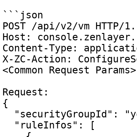
```json

POST /api/v2/vm HTTP/1.1
Host: console.zenlayer.c
Content-Type: applicati
X-ZC-Action: ConfigureS
<Common Request Params>

Request:

{

  "securityGroupId": "your-security-group-id",

  "ruleInfos": [

    {
