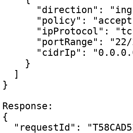
      "direction": "ingress",

      "policy": "accept",

      "ipProtocol": "tcp",

      "portRange": "22/22",

      "cidrIp": "0.0.0.0/0"

    }

  ]

}

Response:

{

  "requestId": "T58CAD52F-458A-4AFF-8FB5-