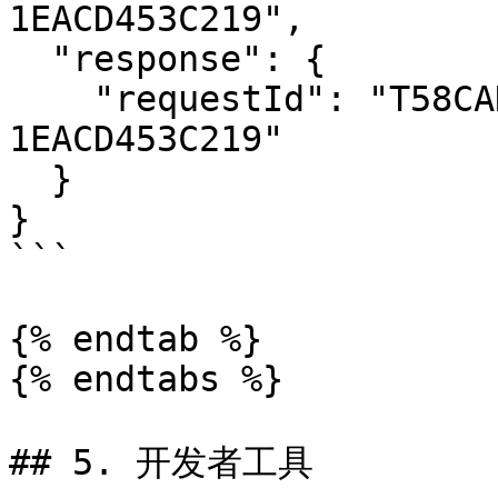
1EACD453C219",

  "response": {

    "requestId": "T58CAD52F-458A-4AFF-8FB5-
1EACD453C219"

  }

}

```

{% endtab %}

{% endtabs %}

## 5. 开发者工具
