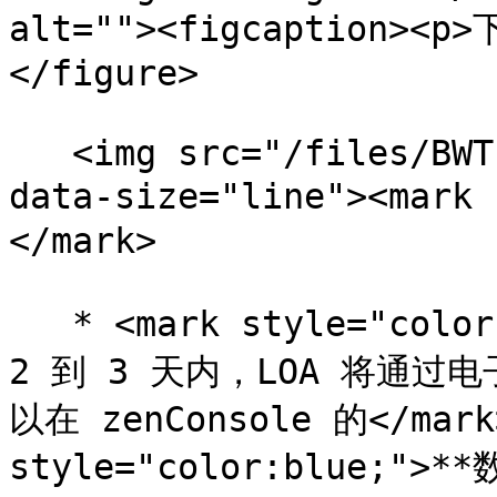
alt=""><figcaption><p
</figure>

   <img src="/files/BWTIZWYCb7GnrFL9mThK" alt="" 
data-size="line"><mark
</mark>

   * <mark style="color:blue;">在您提交新端口订单后的 
2 到 3 天内，LOA 将通
以在 zenConsole 的</mark>
style="color:blue;">**