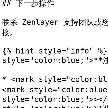
## 下一步操作

联系 Zenlayer 支持团
接。

{% hint style="info" %}
style="color:blue;">**
* <mark style="color:
<mark style="color:blu
style="color:blue;">></