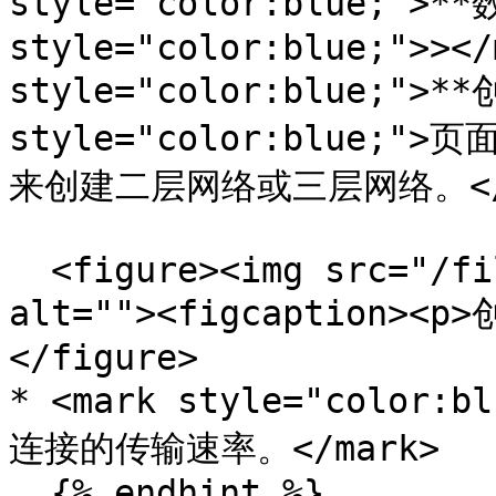
style="color:blue;">*
style="color:blue;">></
style="color:blue;">*
style="color:blue
来创建二层网络或三层网络。</m
  <figure><img src="/files/GVoYizb1ck9oIBkmw5wR" 
alt=""><figcaption><p
</figure>

* <mark style="colo
连接的传输速率。</mark>
