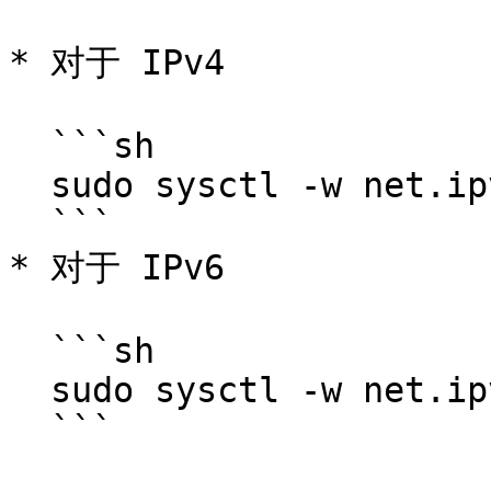
* 对于 IPv4

  ```sh

  sudo sysctl -w net.ipv4.ip_forward=1

  ```

* 对于 IPv6

  ```sh

  sudo sysctl -w net.ipv6.conf.all.forwarding=1

  ```
