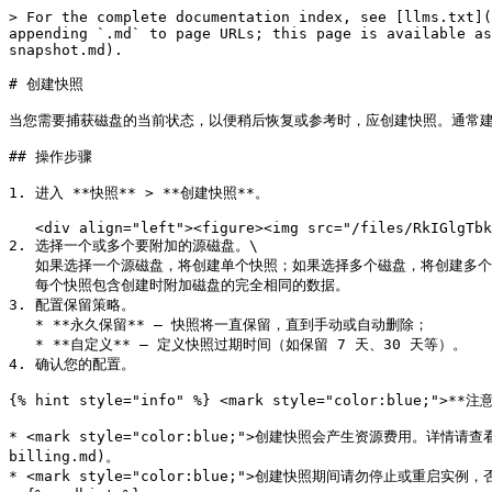
> For the complete documentation index, see [llms.txt](
appending `.md` to page URLs; this page is available as
snapshot.md).

# 创建快照

当您需要捕获磁盘的当前状态，以便稍后恢复或参考时，应创建快照。通常建
## 操作步骤

1. 进入 **快照** > **创建快照**。

   <div align="left"><figure><img src="/files/RkIGlgTbk9JtgVcZkA9J" alt="" width="563"><figcaption></figcaption></figure></div>

2. 选择一个或多个要附加的源磁盘。\

   如果选择一个源磁盘，将创建单个快照；如果选择多个磁盘，将创建多个快照。\

   每个快照包含创建时附加磁盘的完全相同的数据。

3. 配置保留策略。

   * **永久保留** – 快照将一直保留，直到手动或自动删除；

   * **自定义** – 定义快照过期时间（如保留 7 天、30 天等）。

4. 确认您的配置。

{% hint style="info" %} <mark style="color:blue;">**注意
* <mark style="color:blue;">创建快照会产生资源费用。详情请查看</mar
billing.md)。

* <mark style="color:blue;">创建快照期间请勿停止或重启实例，