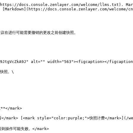
https://docs.console.zenlayer.com/welcome/llms.txt). Mar
 [Markdown](https://docs.console.zenlayer.com/welcome/cn
议在进行可能需要撤销的更改之前创建快照。

**</mark>

k> [<mark style="color:purple;">快照计费</mark>](/welco
否则操作可能失败。</mark>
