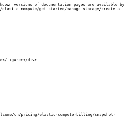
kdown versions of documentation pages are available by 
/elastic-compute/get-started/manage-storage/create-a-
me/cn/pricing/elastic-compute-billing/snapshot-