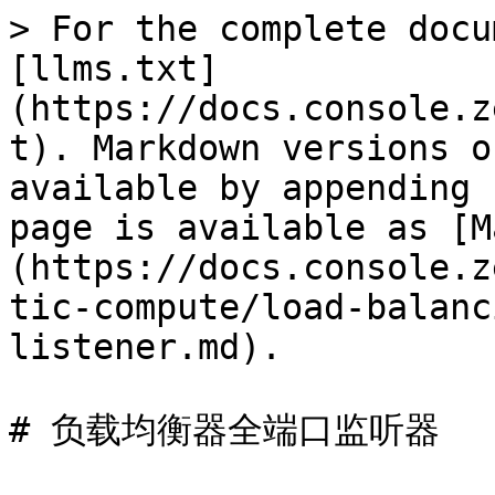
> For the complete docu
[llms.txt]
(https://docs.console.z
t). Markdown versions o
available by appending 
page is available as [M
(https://docs.console.z
tic-compute/load-balanc
listener.md).

# 负载均衡器全端口监听器
