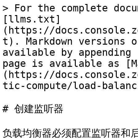
> For the complete docu
[llms.txt]
(https://docs.console.z
t). Markdown versions o
available by appending 
page is available as [M
(https://docs.console.z
tic-compute/load-balanc
# 创建监听器

负载均衡器必须配置监听器和后