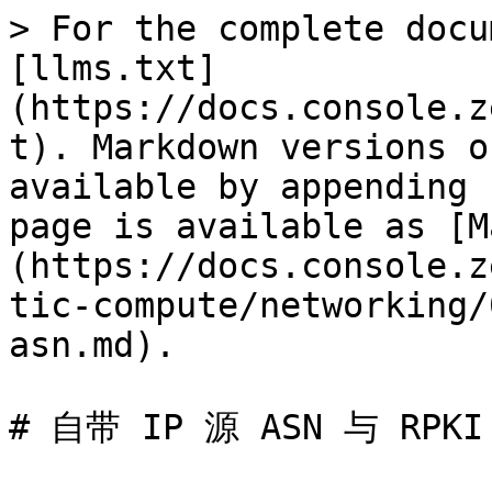
> For the complete docu
[llms.txt]
(https://docs.console.z
t). Markdown versions o
available by appending 
page is available as [M
(https://docs.console.z
tic-compute/networking/
asn.md).

# 自带 IP 源 ASN 与 RPKI
