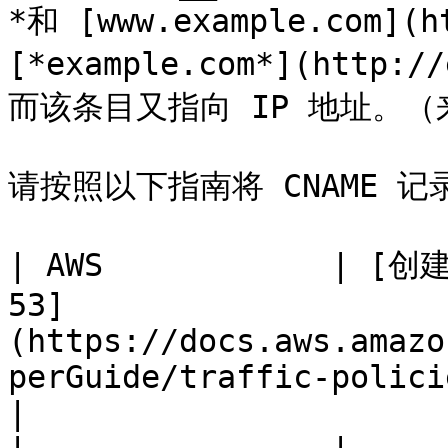
*和 [www.example.com](h
[*example.com*](http:
而该条目又指向 IP 地址。（
请按照以下指南将 CNAME 记录
| AWS            | [
53]
(https://docs.aws.amazo
perGuide/traffic-policies.html)                
|
