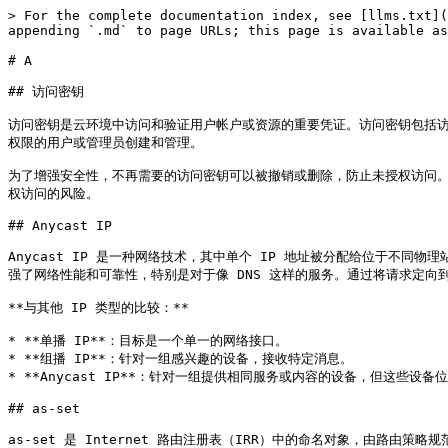
> For the complete documentation index, see [llms.txt](
appending `.md` to page URLs; this page is available as
# A

## 访问密钥

访问密钥是云环境中访问和验证用户帐户或资源的重要凭证。访问密钥包括访问
权限的用户或管理员创建和管理。

为了增强安全性，不再需要的访问密钥可以被撤销或删除，防止未授权访问。
权访问的风险。

## Anycast IP

Anycast IP 是一种网络技术，其中单个 IP 地址被分配给位于不同物
强了网络性能和可靠性，特别是对于像 DNS 这样的服务。通过将请求定向到
**与其他 IP 类型的比较：**

* **单播 IP**：目标是一个单一的网络接口。

* **组播 IP**：针对一组感兴趣的设备，接收特定消息。

* **Anycast IP**：针对一组提供相同服务或内容的设备，但这些设备
## as-set

as-set 是 Internet 路由注册表（IRR）中的命名对象，由路由策