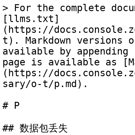
> For the complete docu
[llms.txt]
(https://docs.console.z
t). Markdown versions o
available by appending 
page is available as [M
(https://docs.console.z
sary/o-t/p.md).

# P

## 数据包丢失
