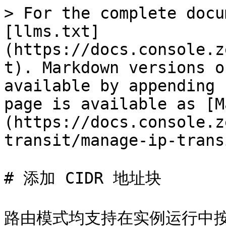
> For the complete docu
[llms.txt]
(https://docs.console.z
t). Markdown versions o
available by appending 
page is available as [M
(https://docs.console.z
transit/manage-ip-trans
# 添加 CIDR 地址块

路由模式均支持在实例运行中按需