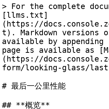
> For the complete docu
[llms.txt]
(https://docs.console.z
t). Markdown versions o
available by appending 
page is available as [M
(https://docs.console.z
form/looking-glass/last
# 最后一公里性能

## **概览**
