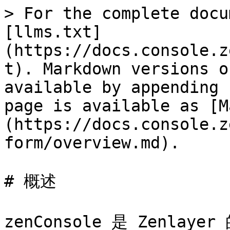
> For the complete docu
[llms.txt]
(https://docs.console.z
t). Markdown versions o
available by appending 
page is available as [M
(https://docs.console.z
form/overview.md).

# 概述

zenConsole 是 Zenl