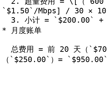
  2. 超量费用 = \[（`600 Mbps` − `500 Mbps`）× 
`$1.50`/Mbps] / 30 × 10
  3. 小计 = `$200.00` + `$50.00` = `$250.00`

* 月度账单

  总费用 = 前 20 天（`$700.00`）+ 后 10 天