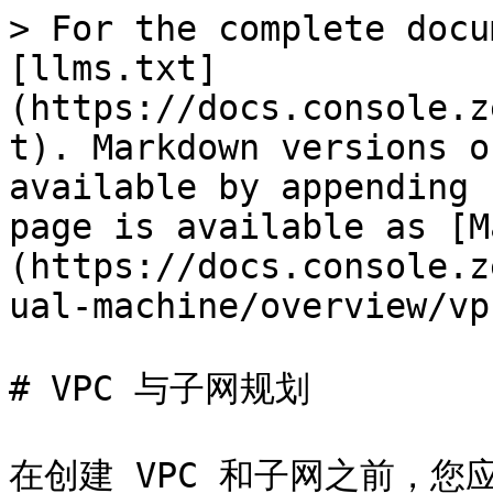
> For the complete docu
[llms.txt]
(https://docs.console.z
t). Markdown versions o
available by appending 
page is available as [M
(https://docs.console.z
ual-machine/overview/vp
# VPC 与子网规划

在创建 VPC 和子网之前，您应