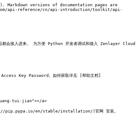
). Markdown versions of documentation pages are 
om/api-reference/cn/api-introduction/toolkit/api-
会接入进来。 为方便 Python 开发者调试和接入 Zenlayer Cloud 
Access Key Password。如何获取详见 [帮助文档]
ang-tui-jian"></a>

.pypa.io/en/stable/installation/)官网 安装。
