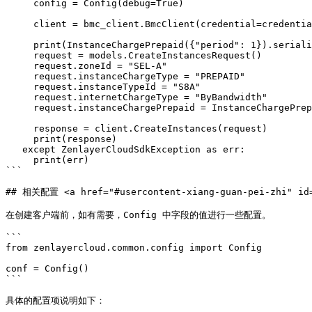
     config = Config(debug=True)

     client = bmc_client.BmcClient(credential=credential, config=config)

     print(InstanceChargePrepaid({"period": 1}).serialize())

     request = models.CreateInstancesRequest()

     request.zoneId = "SEL-A"

     request.instanceChargeType = "PREPAID"

     request.instanceTypeId = "S8A"

     request.internetChargeType = "ByBandwidth"

     request.instanceChargePrepaid = InstanceChargePrepaid({"period": 1})

     response = client.CreateInstances(request)

     print(response)

   except ZenlayerCloudSdkException as err:

     print(err)

```

## 相关配置 <a href="#usercontent-xiang-guan-pei-zhi" id="
在创建客户端前，如有需要，Config 中字段的值进行一些配置。

```

from zenlayercloud.common.config import Config

conf = Config()

```

具体的配置项说明如下：
