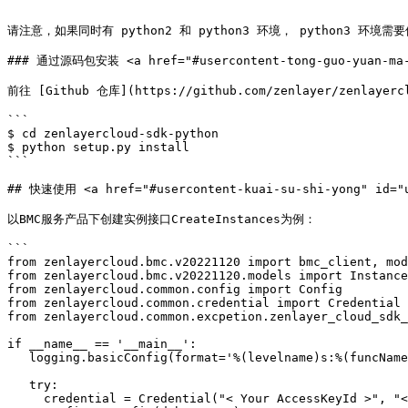
```

请注意，如果同时有 python2 和 python3 环境， python3 环境需要
### 通过源码包安装 <a href="#usercontent-tong-guo-yuan-ma-ba
前往 [Github 仓库](https://github.com/zenlayer/zenlayer
```

$ cd zenlayercloud-sdk-python

$ python setup.py install

```

## 快速使用 <a href="#usercontent-kuai-su-shi-yong" id="us
以BMC服务产品下创建实例接口CreateInstances为例：

```

from zenlayercloud.bmc.v20221120 import bmc_client, mod
from zenlayercloud.bmc.v20221120.models import Instance
from zenlayercloud.common.config import Config

from zenlayercloud.common.credential import Credential

from zenlayercloud.common.excpetion.zenlayer_cloud_sdk_
if __name__ == '__main__':

   logging.basicConfig(format='%(levelname)s:%(funcName)s:%(message)s', level=logging.DEBUG)

   try:

     credential = Credential("< Your AccessKeyId >", "< Your AccessKeyPassword >")
