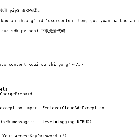
使用 pip3 命令安装。

o-an-zhuang" id="usercontent-tong-guo-yuan-ma-bao-an-z
cloud-sdk-python) 下载最新代码

ercontent-kuai-su-shi-yong"></a>

els

ChargePrepaid

exception import ZenlayerCloudSdkException
