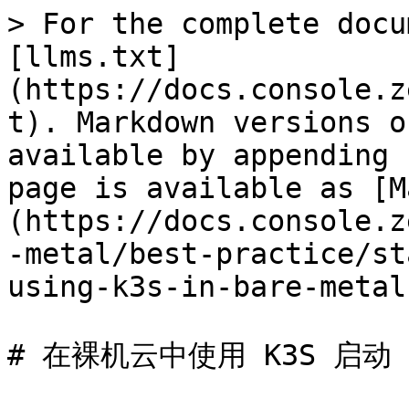
> For the complete docu
[llms.txt]
(https://docs.console.z
t). Markdown versions o
available by appending 
page is available as [M
(https://docs.console.z
-metal/best-practice/st
using-k3s-in-bare-metal
# 在裸机云中使用 K3S 启动 Ku